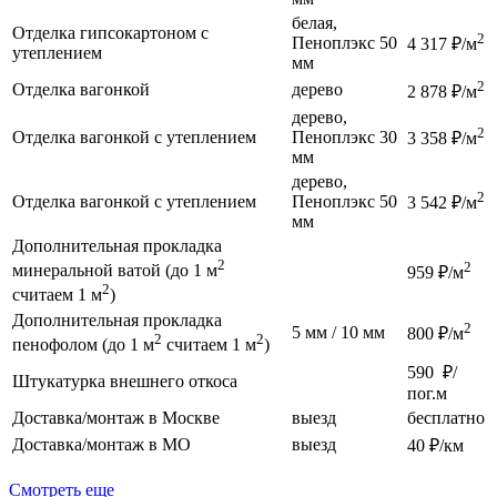
белая,
Отделка гипсокартоном с
2
Пеноплэкс 50
4 317 ₽/м
утеплением
мм
2
Отделка вагонкой
дерево
2 878 ₽/м
дерево,
2
Отделка вагонкой с утеплением
Пеноплэкс 30
3 358 ₽/м
мм
дерево,
2
Отделка вагонкой с утеплением
Пеноплэкс 50
3 542 ₽/м
мм
Дополнительная прокладка
2
2
минеральной ватой (до 1 м
959 ₽/м
2
считаем 1 м
)
Дополнительная прокладка
2
5 мм / 10 мм
800 ₽/м
2
2
пенофолом (до 1 м
считаем 1 м
)
590 ₽/
Штукатурка внешнего откоса
пог.м
Доставка/монтаж в Москве
выезд
бесплатно
Доставка/монтаж в МО
выезд
40 ₽/км
Смотреть еще