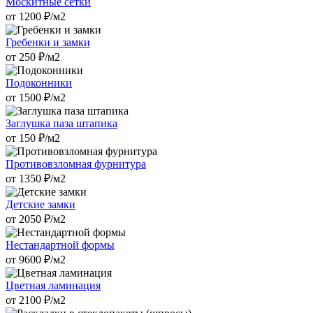
Москитные сетки
от
1200
₽/м2
Гребенки и замки
от
250
₽/м2
Подоконники
от
1500
₽/м2
Заглушка паза штапика
от
150
₽/м2
Противовзломная фурнитура
от
1350
₽/м2
Детские замки
от
2050
₽/м2
Нестандартной формы
от
9600
₽/м2
Цветная ламинация
от
2100
₽/м2