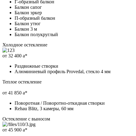
Г-образный балкон
Балкон сапог
Балкон эркер
П-образный балкон
Балкон утюг
Балкон 3 м
Балкон полукруглый
Холодное остекление
от 32 400
a
*
Раздвижные створки
Алюминиевый профиль Provedal, стекло 4 мм
Теплое остекление
от 41 850
a
*
Поворотная / Поворотно-откидная створки
Rehau Blitz, 3 камеры, 60 мм
Остекление с выносом
от 45 900
a
*