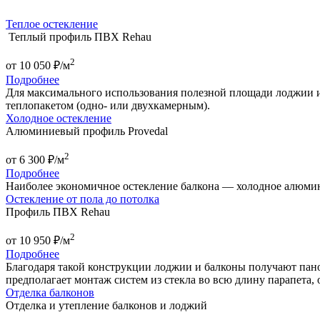
Теплое остекление
Теплый профиль ПВХ Rehau
2
от
10 050
₽/м
Подробнее
Для максимального использования полезной площади лоджии и
теплопакетом (одно- или двухкамерным).
Холодное остекление
Алюминиевый профиль Provedal
2
от
6 300
₽/м
Подробнее
Наиболее экономичное остекление балкона — холодное алюми
Остекление от пола до потолка
Профиль ПВХ Rehau
2
от
10 950
₽/м
Подробнее
Благодаря такой конструкции лоджии и балконы получают пан
предполагает монтаж систем из стекла во всю длину парапета, 
Отделка балконов
Отделка и утепление балконов и лоджий