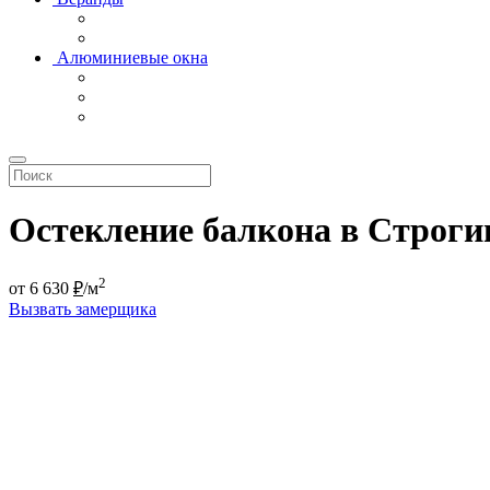
Алюминиевые окна
Остекление балкона в Строги
2
от
6 630
₽
/м
Вызвать замерщика