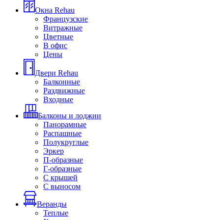
Окна Rehau
Французские
Витражные
Цветные
В офис
Цены
Двери Rehau
Балконные
Раздвижные
Входные
Балконы и лоджии
Панорамные
Распашные
Полукруглые
Эркер
П-образные
Г-образные
С крышей
С выносом
Веранды
Теплые