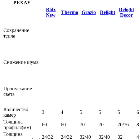
РЕХАУ
Blitz
Delight
Thermo
Grazio
Delight
New
Decor
Сохранение
тепла
Снижение шума
Пропускание
света
Количество
3
4
5
5
5
6
камер
Толщина
60
60
70
70
70/76
профиля(мм)
Толщина
24/32
24/32
32/40
32/40
32
4