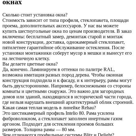
окнах
Сколько стоит установка окна?
Стоимость зависит от типа профиля, стеклопакета, площади
проема, дополнительных аксессуаров. У нас вы можете
купить шестиугольные окна по ценам производителя. В заказ
включены: бесплатный замер, демонтаж старой и монтаж
новой конструкции, доставка, однокамерный стеклопакет,
пятилетнее гарантийное обслуживание остекления. После
установки монтажники соберут мусор в мешки и вынесут его
на лестничную клетку.
Вы делаете цветные окна?
Да, конечно. Ламинируем в оттенки по палитре RAL,
возможна имитация разных пород дерева. Чтобы оконная
конструкция подходила и к фасаду, и к интерьеру, рамы могут
быть двухсторонними. Например, белоснежными со стороны
комнаты и цветными снаружи. Это важно для загородных
домов или зданий, находящихся в исторической части города,
где нельзя нарушать внешний архитектурный облик строений.
Какая самая теплая модель в линейке Rehau?
Это шестикамерный профиль Intelio 80. Рама усилена
фиброволокном, а стеклопакет заполнен инертным газом
аргоном. Подходит для остекления проемов больших
размеров. Толщина рамы — 80 мм.
Чем отличаются профильные системы Blitz и Delight?