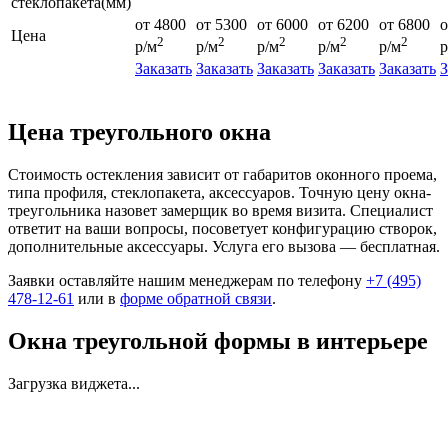
стеклопакета(мм)
от 4800
от 5300
от 6000
от 6200
от 6800
о
Цена
2
2
2
2
2
р/м
р/м
р/м
р/м
р/м
р
Заказать
Заказать
Заказать
Заказать
Заказать
З
Цена треугольного окна
Стоимость остекления зависит от габаритов оконного проема,
типа профиля, стеклопакета, аксессуаров. Точную цену окна-
треугольника назовет замерщик во время визита. Специалист
ответит на ваши вопросы, посоветует конфигурацию створок,
дополнительные аксессуары. Услуга его вызова — бесплатная.
Заявки оставляйте нашим менеджерам по телефону
+7 (495)
478-12-61
или в
форме обратной связи
.
Окна треугольной формы в интерьере
Загрузка виджета...