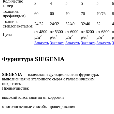
Количество
3
4
5
5
5
6
камер
Толщина
60
60
70
70
70/76
профиля(мм)
Толщина
24/32
24/32
32/40
32/40
32
4
стеклопакета(мм)
от 4800
от 5300
от 6000
от 6200
от 6800
о
Цена
2
2
2
2
2
р/м
р/м
р/м
р/м
р/м
р
Заказать
Заказать
Заказать
Заказать
Заказать
З
Фурнитура SIEGENIA
SIEGENIA
— надежная и функциональная фурнитура,
выполненная из эталонного сырья с гальваническим
покрытием.
Преимущества:
высокий класс защиты от коррозии
многочисленные способы проветривания