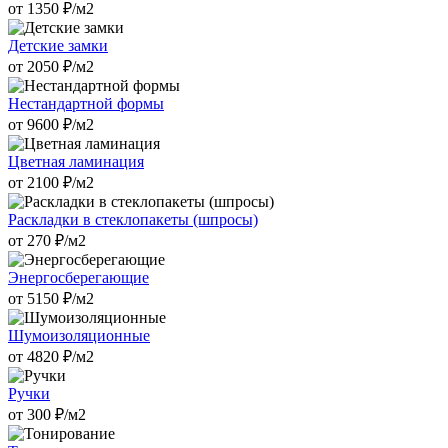
от
1350
₽/м2
Детские замки
от
2050
₽/м2
Нестандартной формы
от
9600
₽/м2
Цветная ламинация
от
2100
₽/м2
Раскладки в стеклопакеты (шпросы)
от
270
₽/м2
Энергосберегающие
от
5150
₽/м2
Шумоизоляционные
от
4820
₽/м2
Ручки
от
300
₽/м2