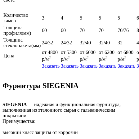
Количество
3
4
5
5
5
6
камер
Толщина
60
60
70
70
70/76
профиля(мм)
Толщина
24/32
24/32
32/40
32/40
32
4
стеклопакета(мм)
от 4800
от 5300
от 6000
от 6200
от 6800
о
Цена
2
2
2
2
2
р/м
р/м
р/м
р/м
р/м
р
Заказать
Заказать
Заказать
Заказать
Заказать
З
Фурнитура SIEGENIA
SIEGENIA
— надежная и функциональная фурнитура,
выполненная из эталонного сырья с гальваническим
покрытием.
Преимущества:
высокий класс защиты от коррозии