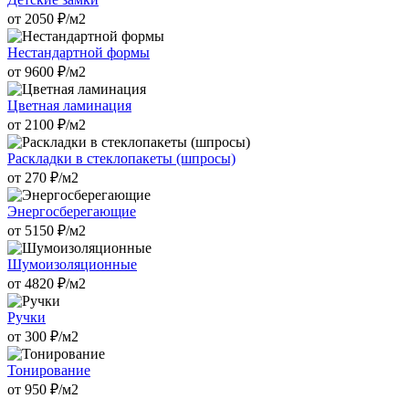
от
2050
₽/м2
Нестандартной формы
от
9600
₽/м2
Цветная ламинация
от
2100
₽/м2
Раскладки в стеклопакеты (шпросы)
от
270
₽/м2
Энергосберегающие
от
5150
₽/м2
Шумоизоляционные
от
4820
₽/м2
Ручки
от
300
₽/м2
Тонирование
от
950
₽/м2