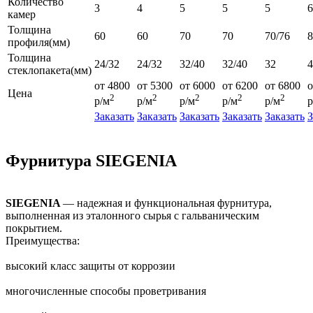
Количество
3
4
5
5
5
6
камер
Толщина
60
60
70
70
70/76
профиля(мм)
Толщина
24/32
24/32
32/40
32/40
32
4
стеклопакета(мм)
от 4800
от 5300
от 6000
от 6200
от 6800
о
Цена
2
2
2
2
2
р/м
р/м
р/м
р/м
р/м
р
Заказать
Заказать
Заказать
Заказать
Заказать
З
Фурнитура SIEGENIA
SIEGENIA
— надежная и функциональная фурнитура,
выполненная из эталонного сырья с гальваническим
покрытием.
Преимущества:
высокий класс защиты от коррозии
многочисленные способы проветривания