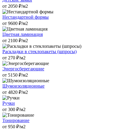
от
2050
₽/м2
Нестандартной формы
от
9600
₽/м2
Цветная ламинация
от
2100
₽/м2
Раскладки в стеклопакеты (шпросы)
от
270
₽/м2
Энергосберегающие
от
5150
₽/м2
Шумоизоляционные
от
4820
₽/м2
Ручки
от
300
₽/м2
Тонирование
от
950
₽/м2