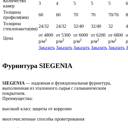
Количество
3
4
5
5
5
6
камер
Толщина
60
60
70
70
70/76
профиля(мм)
Толщина
24/32
24/32
32/40
32/40
32
4
стеклопакета(мм)
от 4800
от 5300
от 6000
от 6200
от 6800
о
Цена
2
2
2
2
2
р/м
р/м
р/м
р/м
р/м
р
Заказать
Заказать
Заказать
Заказать
Заказать
З
Фурнитура SIEGENIA
SIEGENIA
— надежная и функциональная фурнитура,
выполненная из эталонного сырья с гальваническим
покрытием.
Преимущества:
высокий класс защиты от коррозии
многочисленные способы проветривания