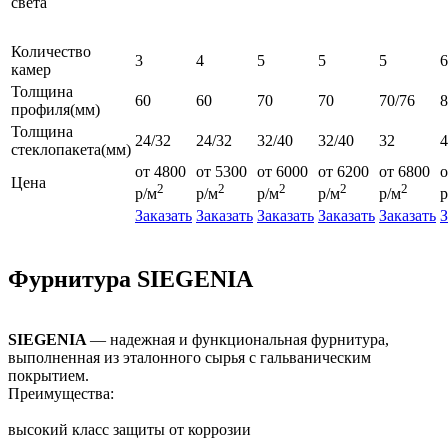
света
Количество
3
4
5
5
5
6
камер
Толщина
60
60
70
70
70/76
профиля(мм)
Толщина
24/32
24/32
32/40
32/40
32
4
стеклопакета(мм)
от 4800
от 5300
от 6000
от 6200
от 6800
о
Цена
2
2
2
2
2
р/м
р/м
р/м
р/м
р/м
р
Заказать
Заказать
Заказать
Заказать
Заказать
З
Фурнитура SIEGENIA
SIEGENIA
— надежная и функциональная фурнитура,
выполненная из эталонного сырья с гальваническим
покрытием.
Преимущества:
высокий класс защиты от коррозии