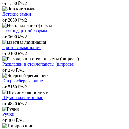
от
1350
₽/м2
Детские замки
от
2050
₽/м2
Нестандартной формы
от
9600
₽/м2
Цветная ламинация
от
2100
₽/м2
Раскладки в стеклопакеты (шпросы)
от
270
₽/м2
Энергосберегающие
от
5150
₽/м2
Шумоизоляционные
от
4820
₽/м2
Ручки
от
300
₽/м2