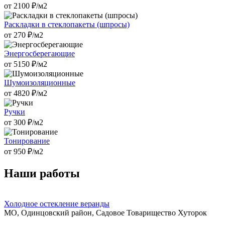
от
2100
₽/м2
Раскладки в стеклопакеты (шпросы)
от
270
₽/м2
Энергосберегающие
от
5150
₽/м2
Шумоизоляционные
от
4820
₽/м2
Ручки
от
300
₽/м2
Тонирование
от
950
₽/м2
Наши работы
Холодное остекление веранды
МО, Одинцовский район, Садовое Товарищество Хуторок