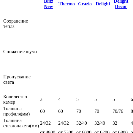
Blitz
Delight
Thermo
Grazio
Delight
New
Decor
Сохранение
тепла
Снижение шума
Пропускание
света
Количество
3
4
5
5
5
6
камер
Толщина
60
60
70
70
70/76
профиля(мм)
Толщина
24/32
24/32
32/40
32/40
32
4
стеклопакета(мм)
от 4800
от 5300
от 6000
от 6200
от 6800
о