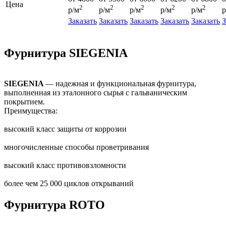
Цена
2
2
2
2
2
р/м
р/м
р/м
р/м
р/м
р
Заказать
Заказать
Заказать
Заказать
Заказать
З
Фурнитура SIEGENIA
SIEGENIA
— надежная и функциональная фурнитура,
выполненная из эталонного сырья с гальваническим
покрытием.
Преимущества:
высокий класс защиты от коррозии
многочисленные способы проветривания
высокий класс противовзломности
более чем 25 000 циклов открываний
Фурнитура ROTO