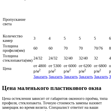
Пропускание
света
Количество
3
4
5
5
5
6
камер
Толщина
60
60
70
70
70/76
профиля(мм)
Толщина
24/32
24/32
32/40
32/40
32
4
стеклопакета(мм)
от 4800
от 5300
от 6000
от 6200
от 6800
о
Цена
2
2
2
2
2
р/м
р/м
р/м
р/м
р/м
р
Заказать
Заказать
Заказать
Заказать
Заказать
З
Цена маленького пластикового окна
Цена остекления зависит от габаритов оконного проёма, типа
профиля, стеклопакета. Точную стоимость замены назовет
замерщик во время визита. Специалист ответит на ваши