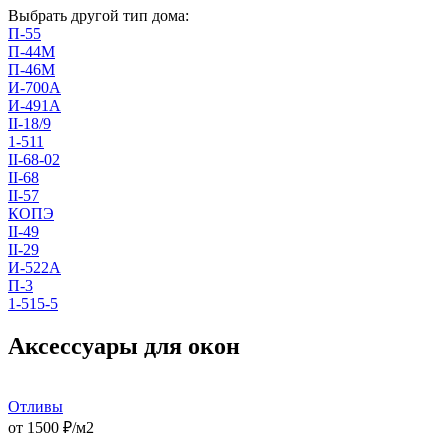
Выбрать другой тип дома:
П-55
П-44М
П-46М
И-700А
И-491А
II-18/9
1-511
II-68-02
II-68
II-57
КОПЭ
II-49
II-29
И-522А
П-3
1-515-5
Аксессуары для окон
Отливы
от
1500
₽/м2