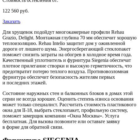
Стоимость остекления от:
122 560
руб.
Заказать
Для хрущевок подойдут многокамерные профили Rehau
Grazio, Delight. Монтажная глубина 70 мм обеспечит хорошую
теплоизоляцию. Rehau Intelio защитит дом у оживленной
дороги от лишнего шума. Энергосберегающий стеклопакет
поможет снизить затраты на обогрев в холодное время года.
Качественный уплотнитель и фурнитура Siegenia обеспечат
плотное прилегание створки и высокую герметичность, что
предотвратит потерю теплого воздуха. Противовозломная
фурнитура обеспечит безопасность жителям первых
и последних этажей.
Состояние наружных стен и балконных блоков в домах этой
серии не всегда хорошее. Оценить степень износа основания
может только специалист. Рассчитать стоимость пластикового
окна для II-18, выбрать стеклопакет, профильную систему,
поможет замерщик компании «Окна Москвы». Услуга
бесплатная. Для вызова позвоните или оставьте заявку
в форме для обратной связи.