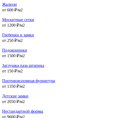
Жалюзи
от
600
₽/м2
Москитные сетки
от
1200
₽/м2
Гребенки и замки
от
250
₽/м2
Подоконники
от
1500
₽/м2
Заглушка паза штапика
от
150
₽/м2
Противовзломная фурнитура
от
1350
₽/м2
Детские замки
от
2050
₽/м2
Нестандартной формы
от
9600
₽/м2