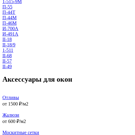
1-515-9М
П-55
П-44Т
П-44М
П-46М
И-700А
И-491А
II-18
II-18/9
1-511
II-68
II-57
II-49
Аксессуары для окон
Отливы
от
1500
₽/м2
Жалюзи
от
600
₽/м2
Москитные сетки