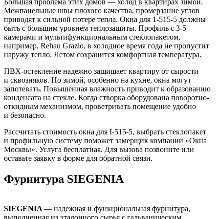
Большая проблема этих домов — холод в квартирах зимой.
Межпанельные швы плохого качества, промерзание углов
приводят к сильной потере тепла. Окна для 1-515-5 должны
быть с большим уровнем теплозащиты. Профиль с 3-5
камерами и мультифункциональным стеклопакетом,
например, Rehau Grazio, в холодное время года не пропустит
наружу тепло. Летом сохранится комфортная температура.
ПВХ-остекление надежно защищает квартиру от сырости
и сквозняков. Но зимой, особенно на кухне, окна могут
запотевать. Повышенная влажность приводит к образованию
конденсата на стекле. Когда створка оборудована поворотно-
откидным механизмом, проветривать помещение удобно
и безопасно.
Рассчитать стоимость окна для I-515-5, выбрать стеклопакет
и профильную систему поможет замерщик компании «Окна
Москвы». Услуга бесплатная. Для вызова позвоните или
оставьте заявку в форме для обратной связи.
Фурнитура SIEGENIA
SIEGENIA
— надежная и функциональная фурнитура,
выполненная из эталонного сырья с гальваническим