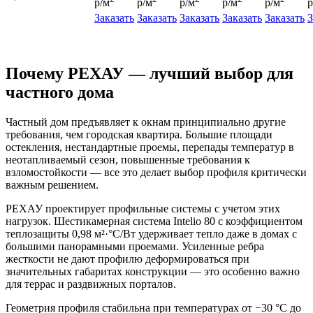
р/м
р/м
р/м
р/м
р/м
р
Заказать
Заказать
Заказать
Заказать
Заказать
З
Почему РЕХАУ — лучший выбор для
частного дома
Частный дом предъявляет к окнам принципиально другие
требования, чем городская квартира. Большие площади
остекления, нестандартные проемы, перепады температур в
неотапливаемый сезон, повышенные требования к
взломостойкости — все это делает выбор профиля критически
важным решением.
РЕХАУ проектирует профильные системы с учетом этих
нагрузок. Шестикамерная система Intelio 80 с коэффициентом
теплозащиты 0,98 м²·°С/Вт удерживает тепло даже в домах с
большими панорамными проемами. Усиленные ребра
жесткости не дают профилю деформироваться при
значительных габаритах конструкции — это особенно важно
для террас и раздвижных порталов.
Геометрия профиля стабильна при температурах от −30 °C до