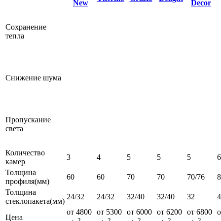
New
Decor
Сохранение
тепла
Снижение шума
Пропускание
света
Количество
3
4
5
5
5
6
камер
Толщина
60
60
70
70
70/76
профиля(мм)
Толщина
24/32
24/32
32/40
32/40
32
4
стеклопакета(мм)
от 4800
от 5300
от 6000
от 6200
от 6800
о
Цена
2
2
2
2
2