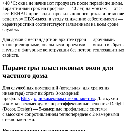
+40 °C: окна не начинают продувать после первой же зимы.
Гарантийный срок на профиль — 40 лет, на монтаж — от 5
лет. REHAU производит профиль полного цикла и не меняет
рецептуру ПВХ-смеси в угоду снижению себестоимости —
характеристики соответствуют заявленным на всем сроке
службы.
Для домов с нестандартной архитектурой — арочными,
трапециевидными, овальными проемами — можно выбрать
гнутые и фигурные конструкции без потери теплозащитных
свойств.
Параметры пластиковых окон для
частного дома
Для служебных помещений (котельная, для хранения
инвентаря) стоит выбрать 3-камерный
профиль
Blitz
с
однокамерным стеклопакетом
. Для кухни
и комнат рекомендуем энергоэффективные решения: Delight
(Decor, Design) — 5-камерные профильные системы
с высоким сопротивлением теплопередаче с 2-камерными
стеклопакетами.
Рекомендации по комплектации