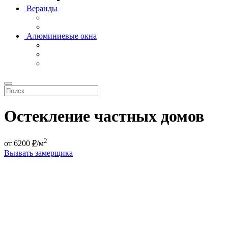
Веранды
Алюминиевые окна
Остекление частных домов
2
от
6200
₽
/м
Вызвать замерщика