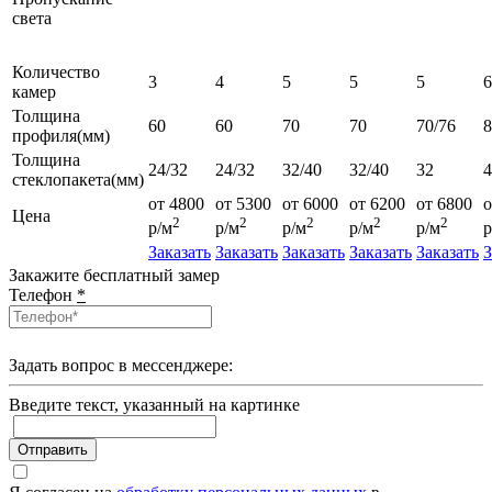
света
Количество
3
4
5
5
5
6
камер
Толщина
60
60
70
70
70/76
профиля(мм)
Толщина
24/32
24/32
32/40
32/40
32
4
стеклопакета(мм)
от 4800
от 5300
от 6000
от 6200
от 6800
о
Цена
2
2
2
2
2
р/м
р/м
р/м
р/м
р/м
р
Заказать
Заказать
Заказать
Заказать
Заказать
З
Закажите бесплатный замер
Телефон
*
Задать вопрос в мессенджере:
Введите текcт, указанный на картинке
Отправить