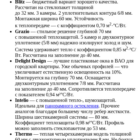
Blitz
— бюджетный вариант хорошего качества.
Рассчитан на стеклопакет толщиной
до 32 мм. 3 камеры. 2 уплотнительных контура 6/8 мм.
Монтажная ширина 60 мм. Устойчивость
2
к теплопередаче — с коэффициентом 0,70 м
·°С/Вт.
Grazio
— стильное решение глубиной 70 мм
с повышенной теплозащитой. 5 камер и двухконтурное
уплотнение (5/8 мм) надежно изолируют холод и шум.
2
Система удерживает тепло с коэффициентом 0,85 м
·ºС/
Вт. Рассчитана на заполнение до 40 мм.
Delight
Design
— лучшие пластиковые окна в ВАО для
городской квартиры. Уже обычных профилей — что
увеличивает естественную освещенность на 10%.
Монтируется на глубину 70 мм. Оснащается
двухконтурным уплотнением 7/8 мм. Рассчитана
на заполнение до 40 мм. Сопротивляется теплопередаче
с показателем 0,94 м²°С/Вт.
Intelio
— с повышенной тепло-, шумозащитой.
Идеальна для
панорамного остекления
. Прочнее
аналогов благодаря большему числу ребер жесткости.
Ширина шестикамерной системы — 80 мм.
Коэффициент теплозащиты 0,98 м²°С/Вт. Профиль
можно заполнить стеклопакетом до 53 мм.
Thermo
— теплая четырехкамерная модель толщиной
60 мм с двухконтурным уплотнителем 8 мм. Не боится