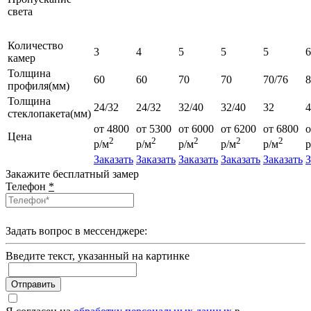
света
Количество
3
4
5
5
5
6
камер
Толщина
60
60
70
70
70/76
профиля(мм)
Толщина
24/32
24/32
32/40
32/40
32
4
стеклопакета(мм)
от 4800
от 5300
от 6000
от 6200
от 6800
о
Цена
2
2
2
2
2
р/м
р/м
р/м
р/м
р/м
р
Заказать
Заказать
Заказать
Заказать
Заказать
З
Закажите бесплатный замер
Телефон
*
Задать вопрос в мессенджере:
Введите текcт, указанный на картинке
Отправить