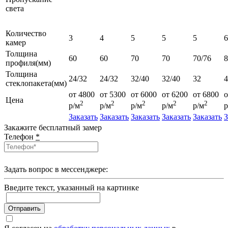
света
Количество
3
4
5
5
5
6
камер
Толщина
60
60
70
70
70/76
профиля(мм)
Толщина
24/32
24/32
32/40
32/40
32
4
стеклопакета(мм)
от 4800
от 5300
от 6000
от 6200
от 6800
о
Цена
2
2
2
2
2
р/м
р/м
р/м
р/м
р/м
р
Заказать
Заказать
Заказать
Заказать
Заказать
З
Закажите бесплатный замер
Телефон
*
Задать вопрос в мессенджере:
Введите текcт, указанный на картинке
Отправить