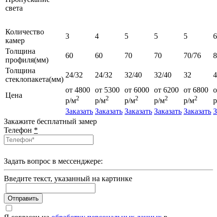
света
Количество
3
4
5
5
5
6
камер
Толщина
60
60
70
70
70/76
профиля(мм)
Толщина
24/32
24/32
32/40
32/40
32
4
стеклопакета(мм)
от 4800
от 5300
от 6000
от 6200
от 6800
о
Цена
2
2
2
2
2
р/м
р/м
р/м
р/м
р/м
р
Заказать
Заказать
Заказать
Заказать
Заказать
З
Закажите бесплатный замер
Телефон
*
Задать вопрос в мессенджере:
Введите текcт, указанный на картинке
Отправить