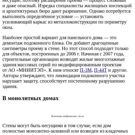
несущие, поэтому расширение проема — процесс сложный
и даже опасный. Изредка специалисты жилищных инспекций
и архитектурных бюро дают разрешение. Однако потребуется
выполнить определённое условие — установить
усиливающий каркас из металлоконструкции по периметру
окна.
Наиболее простой вариант для панельного дома — это
демонтаж подоконного блока. Он добавит драгоценные
сантиметры проему в стене. Но этот способ подходит только
для объектов, построенных до 2006 г. Начиная с 2007 года,
строительные организации возводят жилые многоэтажные
здания массовых серий по модифицированным проектам
от АО «МНИИТЭП». К ним относят
П-3М
,
П-44Т
и другие.
Авторы утверждают, что ликвидация подоконного участка
нарушает защиту, способствует постепенному разрушению
здания.
В монолитных домах
Источник изображения: olx.uz
Стены могут быть несущими в том случае, если дом
полностью монолитно-заливной или возведен из кладочных