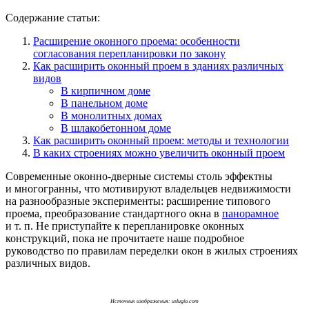
Содержание статьи:
Расширение оконного проема: особенности
согласования перепланировки по закону
Как расширить оконный проем в зданиях различных
видов
В кирпичном доме
В панельном доме
В монолитных домах
В шлакобетонном доме
Как расширить оконный проем: методы и технологии
В каких строениях можно увеличить оконный проем
Современные оконно-дверные системы столь эффектны
и многогранны, что мотивируют владельцев недвижимости
на разнообразные эксперименты: расширение типового
проема, преобразование стандартного окна в
панорамное
и т. п. Не приступайте к перепланировке оконных
конструкций, пока не прочитаете наше подробное
руководство по правилам переделки окон в жилых строениях
различных видов.
Источник изображения: uslugio.com