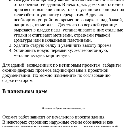
от особенностей здания. В некоторых домах достаточно
произвести вывешивание, то есть установить опоры под
железобетонную плиту перекрытия. В других —
необходимо устройство временного каркаса над балкой,
например, из металла. Для этого по верхней границе
вырезают в кладке пазы, устанавливают в них стальные
уголки и стягивают метизами, отрезками гладкой
арматуры или накладными пластинами.
Удалить старую балку и увеличить высоту проема.
Установить новую перемычку: железобетонную,
металлическую, кирпичную.
Для зданий, возведенных по нетиповым проектам, габариты
оконно-дверных проемов зафиксированы в проектной
документации. Их можно измененить по согласованию
с архитектором.
В панельном доме
Источник изображения: remont-samomy.ru
Формат работ зависит от начального проекта здания.
В некоторых строениях наружные стены обозначены как