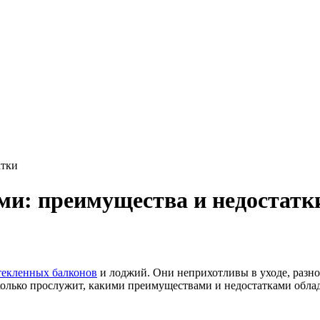
атки
ми: преимущества и недостатк
текленных балконов
и лоджий. Они неприхотливы в уходе, разн
сколько прослужит, какими преимуществами и недостатками облад