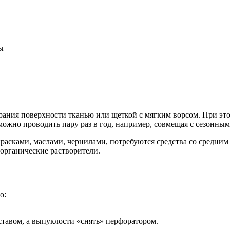
ы
ирания поверхности тканью или щеткой с мягким ворсом. При э
можно проводить пару раз в год, например, совмещая с сезонным
 красками, маслами, чернилами, потребуются средства со средн
 органические растворители.
о:
тавом, а выпуклости «снять» перфоратором.