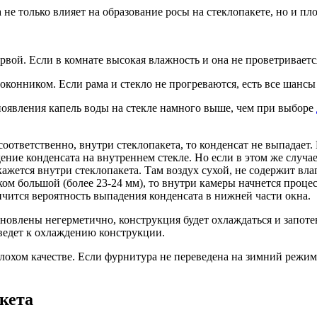
не только влияет на образование росы на стеклопакете, но и пло
рвой. Если в комнате высокая влажность и она не проветривается
конником. Если рама и стекло не прогреваются, есть все шансы
 появления капель воды на стекле намного выше, чем при выборе
соответственно, внутри стеклопакета, то конденсат не выпадает
ние конденсата на внутреннем стекле. Но если в этом же случае
кажется внутри стеклопакета. Там воздух сухой, не содержит вл
м большой (более 23-24 мм), то внутри камеры начнется процес
ичится вероятность выпадения конденсата в нижней части окна.
новлены негерметично, конструкция будет охлаждаться и запотев
ведет к охлаждению конструкции.
лохом качестве. Если фурнитура не переведена на зимний режим,
кета