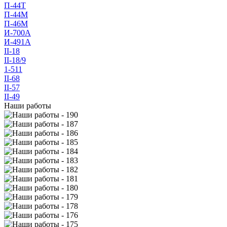
П-44Т
П-44М
П-46М
И-700А
И-491А
II-18
II-18/9
1-511
II-68
II-57
II-49
Наши работы