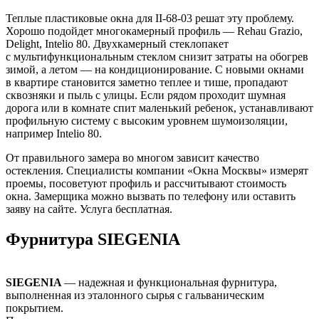
Теплые пластиковые окна для II-68-03 решат эту проблему.
Хорошо подойдет многокамерный профиль — Rehau Grazio,
Delight, Intelio 80. Двухкамерный стеклопакет
с мультифункциональным стеклом снизит затраты на обогрев
зимой, а летом — на кондиционирование. С новыми окнами
в квартире становится заметно теплее и тише, пропадают
сквозняки и пыль с улицы. Если рядом проходит шумная
дорога или в комнате спит маленький ребенок, устанавливают
профильную систему с высоким уровнем шумоизоляции,
например Intelio 80.
От правильного замера во многом зависит качество
остекления. Специалисты компании «Окна Москвы» измерят
проемы, посоветуют профиль и рассчитывают стоимость
окна. Замерщика можно вызвать по телефону или оставить
заяву на сайте. Услуга бесплатная.
Фурнитура SIEGENIA
SIEGENIA
— надежная и функциональная фурнитура,
выполненная из эталонного сырья с гальваническим
покрытием.