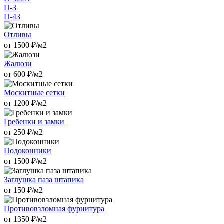
П-3
П-43
Отливы
от
1500
₽/м2
Жалюзи
от
600
₽/м2
Москитные сетки
от
1200
₽/м2
Гребенки и замки
от
250
₽/м2
Подоконники
от
1500
₽/м2
Заглушка паза штапика
от
150
₽/м2
Противовзломная фурнитура
от
1350
₽/м2