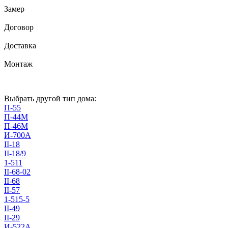
Замер
Договор
Доставка
Монтаж
Выбрать другой тип дома:
П-55
П-44М
П-46М
И-700А
II-18
II-18/9
1-511
II-68-02
II-68
II-57
1-515-5
II-49
II-29
И-522А