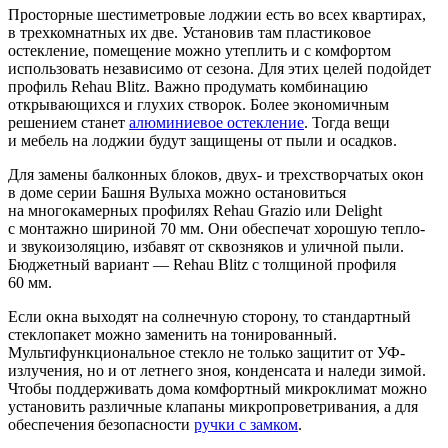
Просторные шестиметровые лоджии есть во всех квартирах,
в трехкомнатных их две. Установив там пластиковое
остекление, помещение можно утеплить и с комфортом
использовать независимо от сезона. Для этих целей подойдет
профиль Rehau Blitz. Важно продумать комбинацию
открывающихся и глухих створок. Более экономичным
решением станет
алюминиевое остекление
. Тогда вещи
и мебель на лоджии будут защищены от пыли и осадков.
Для замены балконных блоков, двух- и трехстворчатых окон
в доме серии Башня Вулыха можно остановиться
на многокамерных профилях Rehau Grazio или Delight
с монтажно шириной 70 мм. Они обеспечат хорошую тепло-
и звукоизоляцию, избавят от сквозняков и уличной пыли.
Бюджетный вариант — Rehau Blitz c толщиной профиля
60 мм.
Если окна выходят на солнечную сторону, то стандартный
стеклопакет можно заменить на тонированный.
Мультифункциональное стекло не только защитит от УФ-
излучения, но и от летнего зноя, конденсата и наледи зимой.
Чтобы поддерживать дома комфортный микроклимат можно
установить различные клапаны микропроветривания, а для
обеспечения безопасности
ручки с замком
.