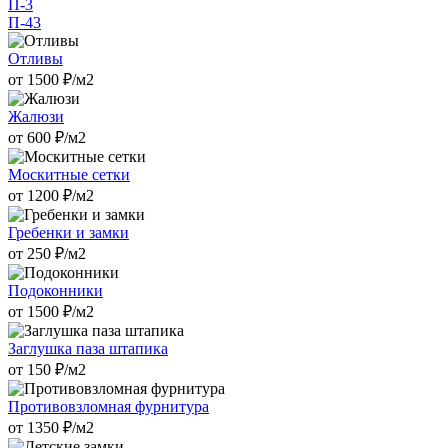
П-3
П-43
Отливы
от
1500
₽/м2
Жалюзи
от
600
₽/м2
Москитные сетки
от
1200
₽/м2
Гребенки и замки
от
250
₽/м2
Подоконники
от
1500
₽/м2
Заглушка паза штапика
от
150
₽/м2
Противовзломная фурнитура
от
1350
₽/м2