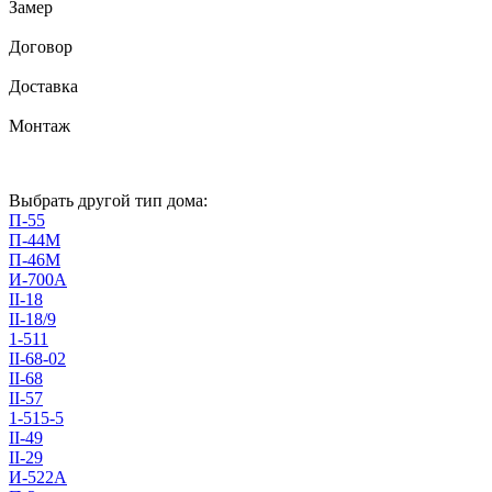
Замер
Договор
Доставка
Монтаж
Выбрать другой тип дома:
П-55
П-44М
П-46М
И-700А
II-18
II-18/9
1-511
II-68-02
II-68
II-57
1-515-5
II-49
II-29
И-522А