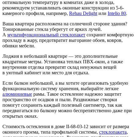
оптимальную температуру в комнатах даже в холода,
рекомендуем устанавливать оконные конструкции из 5-6-
камерного профиля, например,
Rehau Delight
или
Intelio 80
.
Ваша квартира расположена на солнечной стороне здания?
Тонированные стекла уберегут от ярких лучей.
А
мультифункциональный стеклопакет
сохранит комфортную
прохладу в жару, предотвратит выгорание обоев, ковров,
обивки мебели.
Лоджия в небольшой квартире — это дополнительные
квадратные метры. Установка теплых ПВХ-окон, а также
внутренняя отделка превратят склад ненужных вещей
в уютный кабинет или место для отдыха.
Если балкон небольшой, а вы хотите организовать удобную
функциональную систему хранения, выбирайте легкие
алюминиевые
рамы. Такое остекление надежно защитит
пространство от осадков и пыли. Раздвижные створки
помогут сохранить каждый полезный сантиметр, так как
передвигаться по балкону можно беспрепятственно даже при
открытых окнах.
Стоимость остекления в доме II-68-03-12 зависит от размера
оконного проема, типа профильной системы,
стеклопакета
,